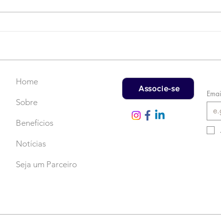
Campanha do Agasalho:
LAT
Faça uma doação!
US$
rec
Home
Associe-se
Emai
Sobre
Benefícios
Notícias
Seja um Parceiro