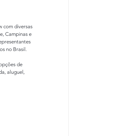
ow com diversas 
re, Campinas e 
representantes 
s no Brasil.
opções de 
a, aluguel, 