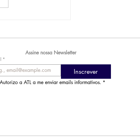
AM reporta lucro de
 576 milhões e
orde de passageiros
Assine nossa Newsletter
l
*
Inscrever
Autorizo a ATL a me enviar emails informativos.
*