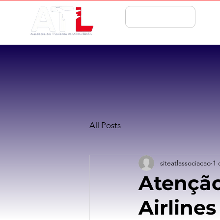
ASSOCIE-SE
All Posts
siteatlassociacao
1 
Atenção
Airline