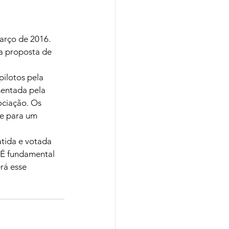
arço de 2016. 
a proposta de 
ilotos pela 
entada pela 
ciação. Os 
de para um 
tida e votada 
 É fundamental 
rá esse 