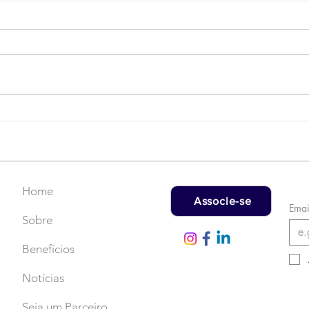
Campanha do Agasalho:
LAT
Faça uma doação!
US$
rec
Home
Associe-se
Emai
Sobre
Benefícios
Notícias
Seja um Parceiro