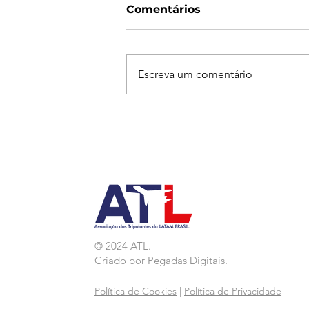
Comentários
Escreva um comentário
Nota de Repúdio:
Agressão a Aeroviárias
da LATAM em GRU
© 2024 ATL.
Criado por
Pegadas Digitais
.
Política de Cookies
|
Política de Privacidade