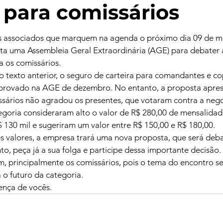
a para comissários
us associados que marquem na agenda o próximo dia 09 de m
ta uma Assembleia Geral Extraordinária (AGE) para debater 
a os comissários.
 texto anterior, o seguro de carteira para comandantes e cop
provado na AGE de dezembro. No entanto, a proposta apres
sários não agradou os presentes, que votaram contra a nego
egoria consideraram alto o valor de R$ 280,00 de mensalida
 130 mil e sugeriram um valor entre R$ 150,00 e R$ 180,00. 
 valores, a empresa trará uma nova proposta, que será deba
o, peça já a sua folga e participe dessa importante decisão.
 principalmente os comissários, pois o tema do encontro se
 o futuro da categoria.
nça de vocês.