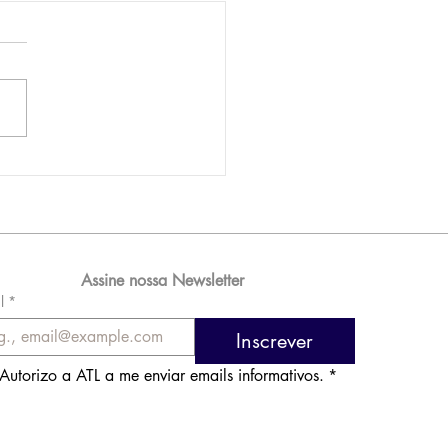
AM reporta lucro de
 576 milhões e
orde de passageiros
Assine nossa Newsletter
l
*
Inscrever
Autorizo a ATL a me enviar emails informativos.
*