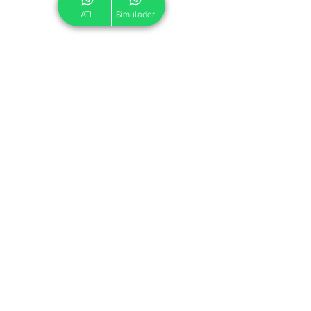
ATL
Simulador
© 2024 ATL.
Criado por
Pegadas Digitais
.
Política de Cookies
|
Política de Privacidade
Associe-se