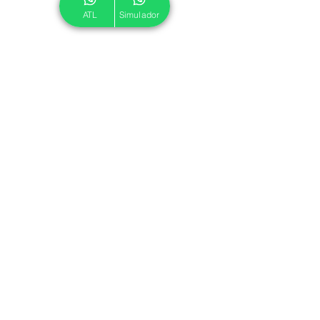
ATL
Simulador
© 2024 ATL.
Criado por
Pegadas Digitais
.
Política de Cookies
|
Política de Privacidade
Associe-se