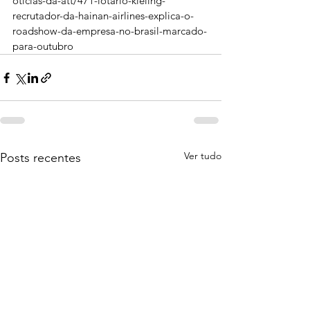
oticias-da-att/471-lotario-kieling-
recrutador-da-hainan-airlines-explica-o-
roadshow-da-empresa-no-brasil-marcado-
para-outubro
Ver tudo
Posts recentes