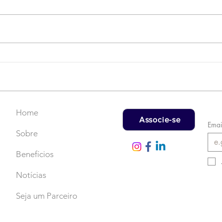
Campanha do Agasalho:
LAT
Faça uma doação!
US$
rec
Home
Associe-se
Emai
Sobre
Benefícios
Notícias
Seja um Parceiro