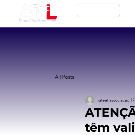
ASSOCIE-SE
All Posts
siteatlassociacao
17
ATENÇÃO
têm val