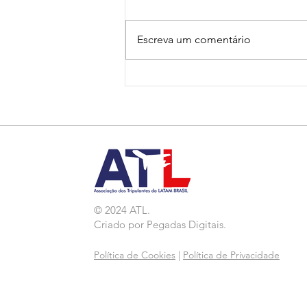
Escreva um comentário
Nota de Repúdio:
Agressão a Aeroviárias
da LATAM em GRU
© 2024 ATL.
Criado por
Pegadas Digitais
.
Política de Cookies
|
Política de Privacidade