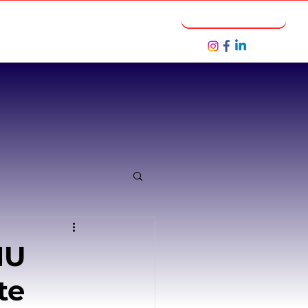
Notícias
Seja um Parceiro
NU
te