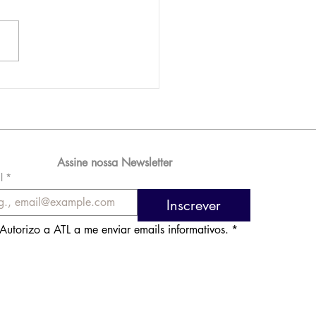
AM reporta lucro de
 576 milhões e
orde de passageiros
Assine nossa Newsletter
l
*
Inscrever
Autorizo a ATL a me enviar emails informativos.
*