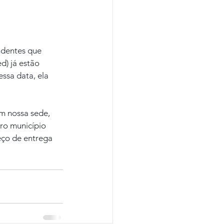
ndentes que 
) já estão 
ssa data, ela 
m nossa sede, 
ro município 
eço de entrega 