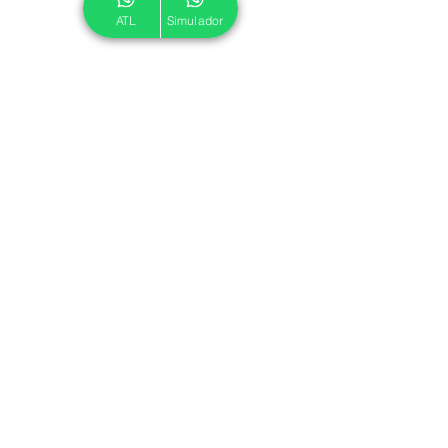
ATL
Simulador
© 2024 ATL.
Criado por
Pegadas Digitais
.
Política de Cookies
|
Política de Privacidade
Associe-se