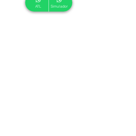
ATL
Simulador
© 2024 ATL.
Criado por
Pegadas Digitais
.
Política de Cookies
|
Política de Privacidade
Associe-se