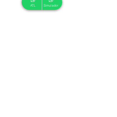
ATL
Simulador
© 2024 ATL.
Criado por
Pegadas Digitais
.
Política de Cookies
|
Política de Privacidade
Associe-se