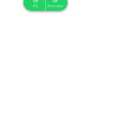
ATL
Simulador
© 2024 ATL.
Criado por
Pegadas Digitais
.
Política de Cookies
|
Política de Privacidade
Associe-se