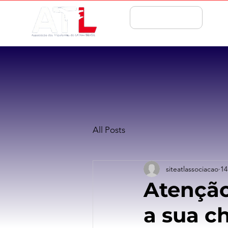
ASSOCIE-SE
All Posts
siteatlassociacao
14
Atenção
a sua c