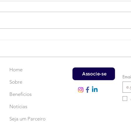
Campanha do Agasalho:
LAT
Faça uma doação!
US$
rec
Home
Associe-se
Emai
Sobre
Benefícios
Notícias
Seja um Parceiro