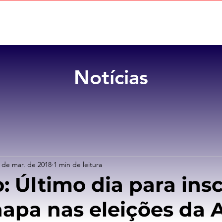
Home
Sobre
Benefícios
Notícias
 de mar. de 2018
1 min de leitura
: Último dia para ins
hapa nas eleições da 