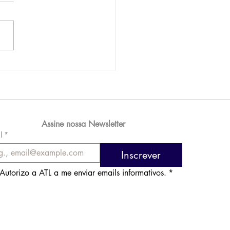
AM reporta lucro de
 576 milhões e
orde de passageiros
Assine nossa Newsletter
l
*
Inscrever
Autorizo a ATL a me enviar emails informativos.
*