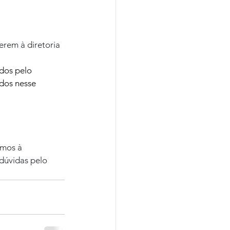
erem à diretoria 
dos pelo 
idos nesse 
emos à 
dúvidas pelo 