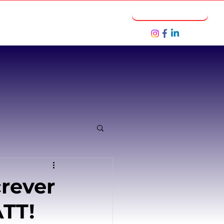
Notícias
Seja um Parceiro
crever
ATT!