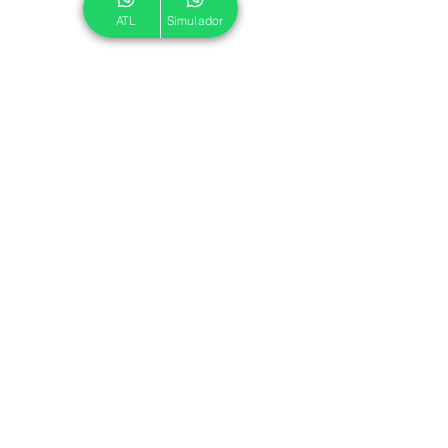
ATL
Simulador
© 2024 ATL.
Criado por
Pegadas Digitais
.
Política de Cookies
|
Política de Privacidade
Associe-se