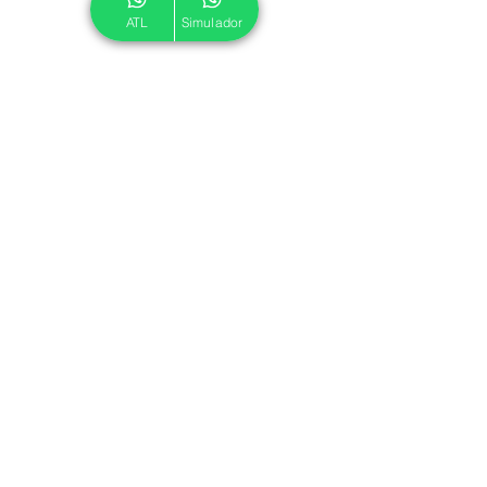
ATL
Simulador
© 2024 ATL.
Criado por
Pegadas Digitais
.
Política de Cookies
|
Política de Privacidade
Associe-se