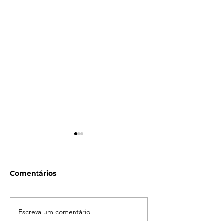
Comentários
Escreva um comentário
Campanha do
LATAM reporta