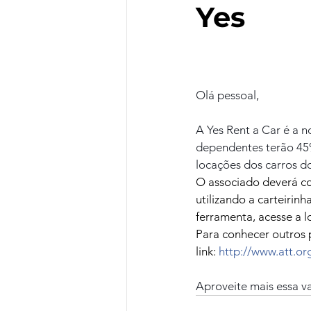
Yes
Olá pessoal,
A Yes Rent a Car é a n
dependentes terão 45%
locações dos carros do
O associado deverá co
utilizando a carteirin
ferramenta, acesse a l
Para conhecer outros p
link: 
http://www.att.or
Aproveite mais essa 