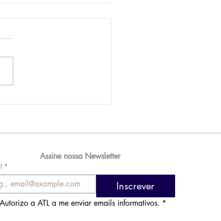
AM reporta lucro de
 576 milhões e
orde de passageiros
Assine nossa Newsletter
l
*
Inscrever
Autorizo a ATL a me enviar emails informativos.
*