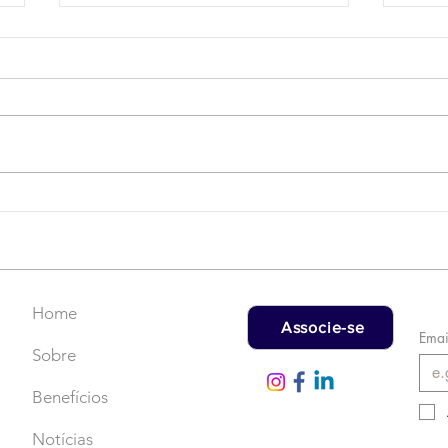
Campanha do Agasalho:
LAT
Faça uma doação!
US$
rec
Home
Associe-se
Emai
Sobre
Benefícios
Notícias