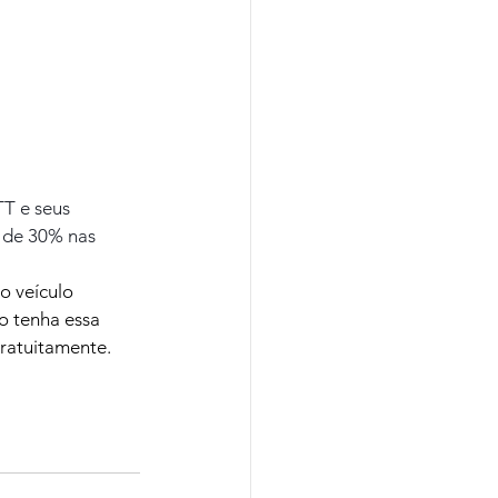
T e seus 
 de 30% nas 
 veículo 
ão tenha essa 
gratuitamente. 