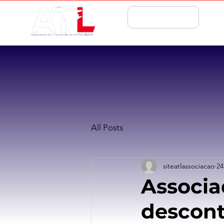
ASSOCIE-SE
All Posts
siteatlassociacao
24
Associa
descont