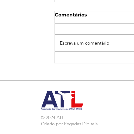
Comentários
Escreva um comentário
Nota de Repúdio:
Agressão a Aeroviárias
da LATAM em GRU
© 2024 ATL.
Criado por
Pegadas Digitais
.