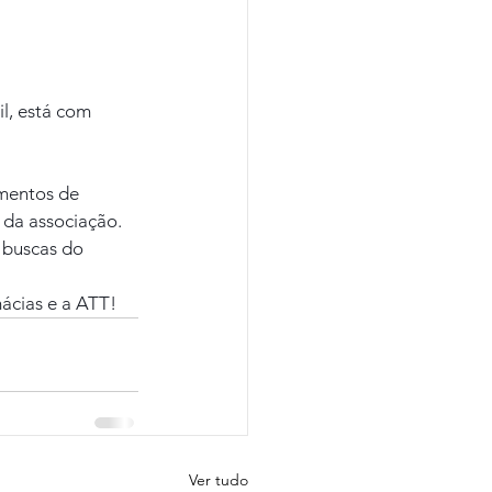
l, está com 
mentos de 
l da associação. 
 buscas do 
ácias e a ATT!
Ver tudo