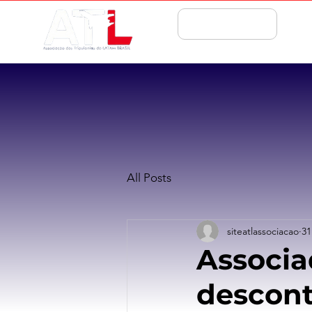
ASSOCIE-SE
All Posts
siteatlassociacao
31
Associa
descon