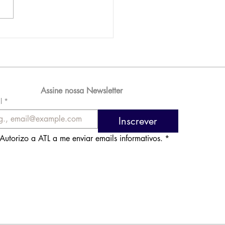
AM reporta lucro de
 576 milhões e
orde de passageiros
Assine nossa Newsletter
l
*
Inscrever
Autorizo a ATL a me enviar emails informativos.
*