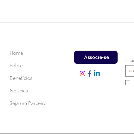
Campanha do Agasalho:
LAT
Faça uma doação!
US$
rec
Home
Associe-se
Emai
Sobre
Benefícios
Notícias
Seja um Parceiro