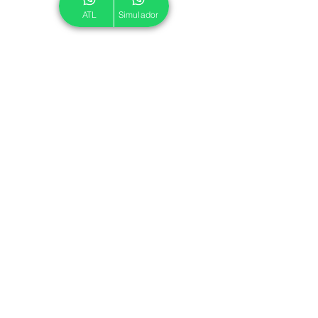
ATL
Simulador
© 2024 ATL.
Criado por
Pegadas Digitais
.
Política de Cookies
|
Política de Privacidade
Associe-se