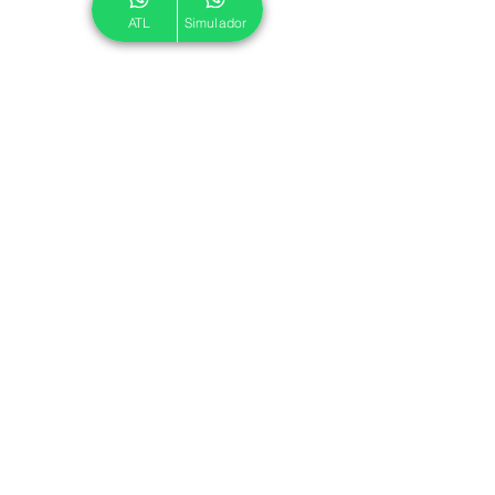
ATL
Simulador
© 2024 ATL.
Criado por
Pegadas Digitais
.
Política de Cookies
|
Política de Privacidade
Associe-se