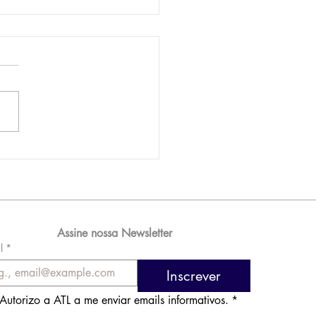
AM reporta lucro de
 576 milhões e
orde de passageiros
Assine nossa Newsletter
l
*
Inscrever
Autorizo a ATL a me enviar emails informativos.
*