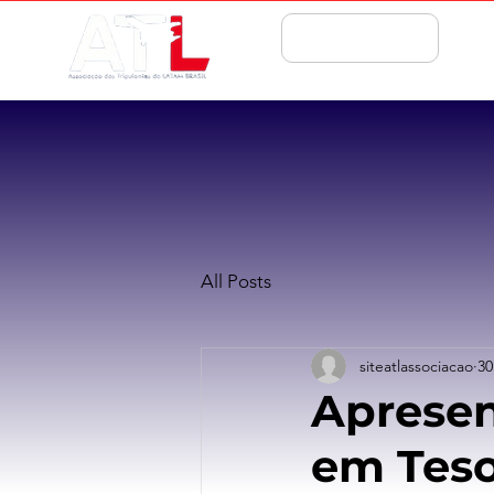
ASSOCIE-SE
All Posts
siteatlassociacao
30
Apresen
em Teso