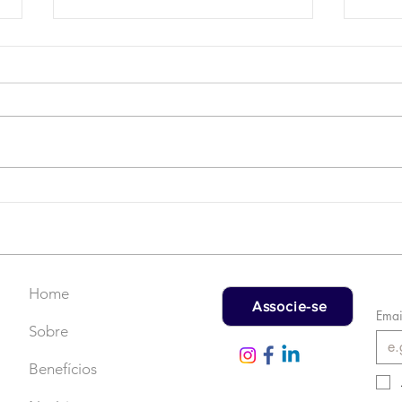
Campanha do Agasalho:
LAT
Faça uma doação!
US$
rec
Home
Associe-se
Emai
Sobre
Benefícios