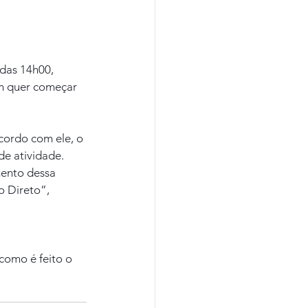
das 14h00, 
m quer começar 
cordo com ele, o 
e atividade. 
ento dessa 
o Direto”, 
como é feito o 