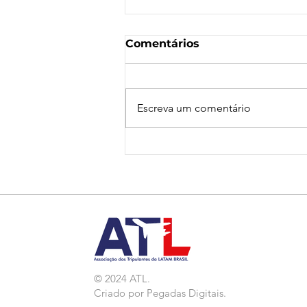
Comentários
Escreva um comentário
Nota de Repúdio:
Agressão a Aeroviárias
da LATAM em GRU
© 2024 ATL.
Criado por
Pegadas Digitais
.