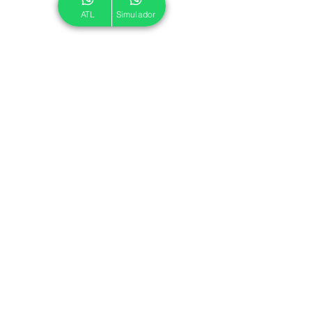
ATL
Simulador
© 2024 ATL.
Criado por
Pegadas Digitais
.
Política de Cookies
|
Política de Privacidade
Associe-se