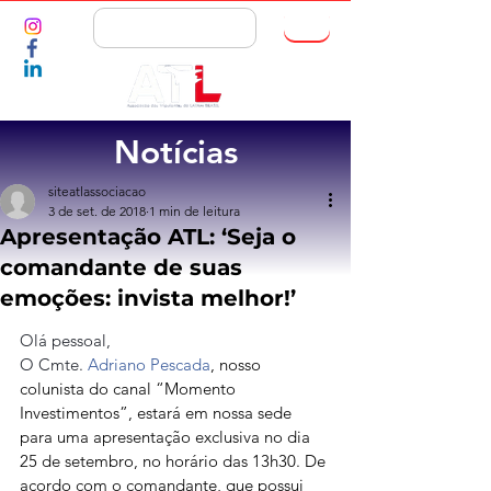
ASSOCIE-SE
Notícias
siteatlassociacao
3 de set. de 2018
1 min de leitura
Apresentação ATL: ‘Seja o
comandante de suas
emoções: invista melhor!’
Olá pessoal,
O Cmte. 
Adriano Pescada
, nosso 
colunista do canal “Momento 
Investimentos”, estará em nossa sede 
para uma apresentação exclusiva no dia 
25 de setembro, no horário das 13h30. De 
acordo com o comandante, que possui 