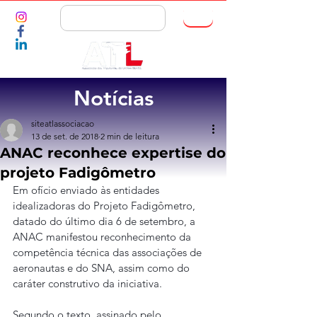
ASSOCIE-SE
Notícias
siteatlassociacao
13 de set. de 2018
2 min de leitura
ANAC reconhece expertise do
projeto Fadigômetro
Em ofício enviado às entidades 
idealizadoras do Projeto Fadigômetro, 
datado do último dia 6 de setembro, a 
ANAC manifestou reconhecimento da 
competência técnica das associações de 
aeronautas e do SNA, assim como do 
caráter construtivo da iniciativa.
Segundo o texto, assinado pelo 