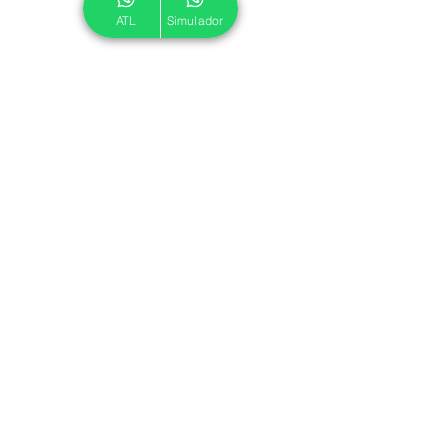
ATL
Simulador
© 2024 ATL.
Criado por
Pegadas Digitais
.
Política de Cookies
|
Política de Privacidade
Associe-se