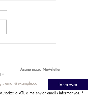
AM reporta lucro de
 576 milhões e
orde de passageiros
Assine nossa Newsletter
l
*
Inscrever
Autorizo a ATL a me enviar emails informativos.
*