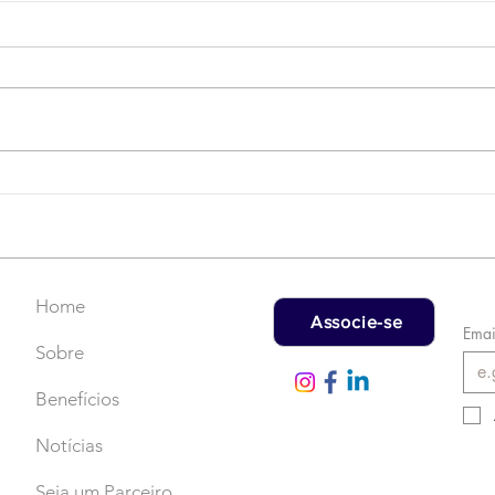
Campanha do Agasalho:
LAT
Faça uma doação!
US$
rec
Home
Associe-se
Emai
Sobre
Benefícios
Notícias
Seja um Parceiro