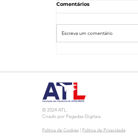
Comentários
Escreva um comentário
Nota de Repúdio:
Agressão a Aeroviárias
da LATAM em GRU
© 2024 ATL.
Criado por
Pegadas Digitais
.
Política de Cookies
|
Política de Privacidade