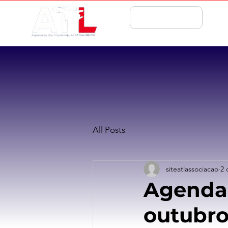
ASSOCIE-SE
All Posts
siteatlassociacao
2 
Agenda 
outubro