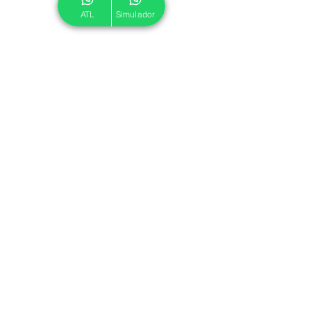
ATL
Simulador
© 2024 ATL.
Criado por
Pegadas Digitais
.
Política de Cookies
|
Política de Privacidade
Associe-se