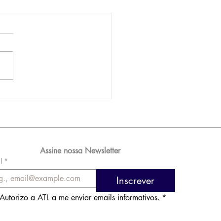
AM reporta lucro de
 576 milhões e
orde de passageiros
Assine nossa Newsletter
l
*
Inscrever
Autorizo a ATL a me enviar emails informativos.
*