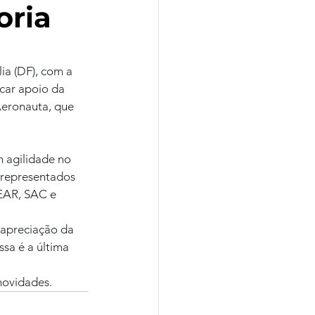
oria
ia (DF), com a 
car apoio da 
eronauta, que 
 agilidade no 
(representados 
EAR, SAC e 
apreciação da 
sa é a última 
novidades.