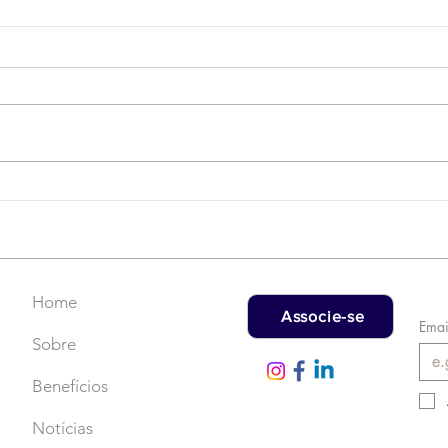
Campanha do Agasalho:
LAT
Faça uma doação!
US$
rec
Home
Associe-se
Emai
Sobre
Benefícios
Notícias