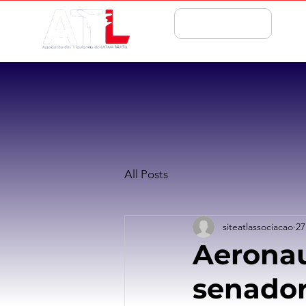
ASSOCIE-SE
All Posts
siteatlassociacao
27
Aeronau
senador