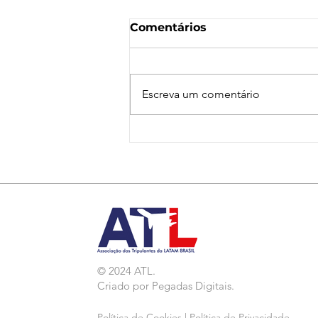
Comentários
Escreva um comentário
Nota de Repúdio:
Agressão a Aeroviárias
da LATAM em GRU
© 2024 ATL.
Criado por
Pegadas Digitais
.
Política de Cookies
|
Política de Privacidade