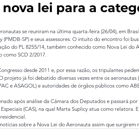
 nova lei para a categ
onautas se reuniram na última quarta-feira (26/04), em Brasíl
y (PMDB-SP) e seus assessores. O intuito do encontro foi bus
tação do PL 8255/14, também conhecido como Nova Lei do A
do como SCD 2/2017.
Congresso desde 2011 e, por essa razão, os tripulantes pedem
 projeto já foi debatido diversas vezes entre os aeronautas 
PAC e ASAGOL) e autoridades de órgãos públicos como AB
enado após análise da Câmara dos Deputados e passará por 
speciais (CAS), na qual Marta Suplicy atua como relatora. Es
residencial.
 notícias sobre a Nova Lei do Aeronauta assim que surgirem 