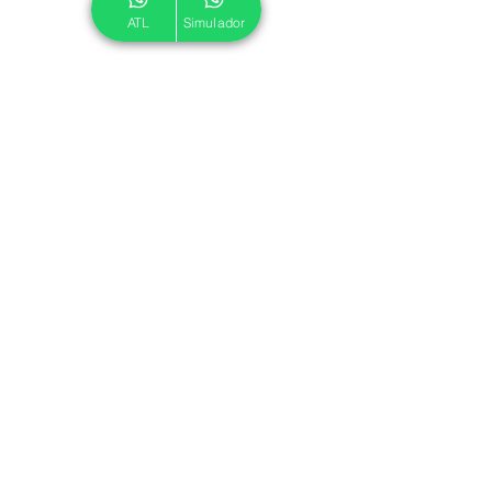
ATL
Simulador
© 2024 ATL.
Criado por
Pegadas Digitais
.
Política de Cookies
|
Política de Privacidade
Associe-se