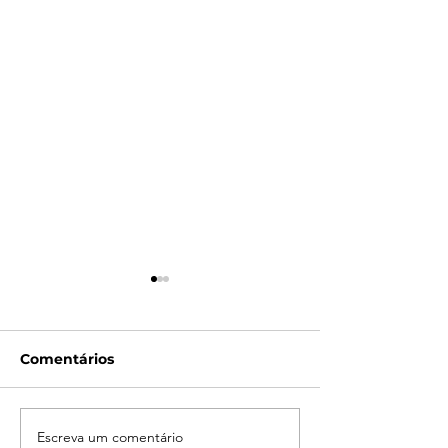
Comentários
Escreva um comentário
Campanha do
LATAM reporta