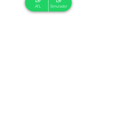
ATL
Simulador
© 2024 ATL.
Criado por
Pegadas Digitais
.
Política de Cookies
|
Política de Privacidade
Associe-se