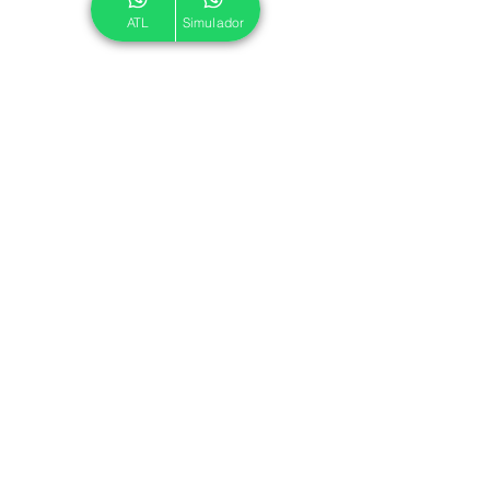
ATL
Simulador
© 2024 ATL.
Criado por
Pegadas Digitais
.
Política de Cookies
|
Política de Privacidade
Associe-se