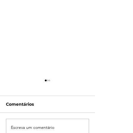
Comentários
Escreva um comentário
Campanha do
LATAM reporta