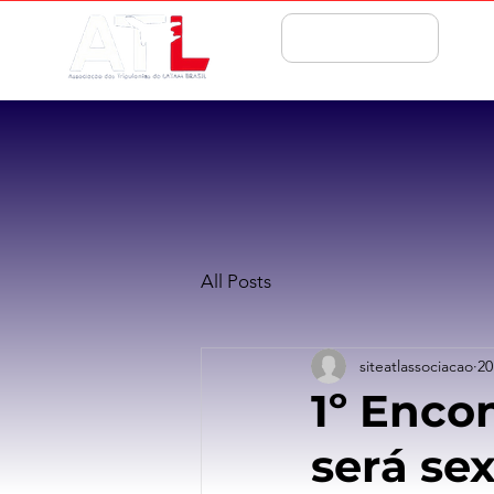
ASSOCIE-SE
All Posts
siteatlassociacao
20
1º Enco
será sex