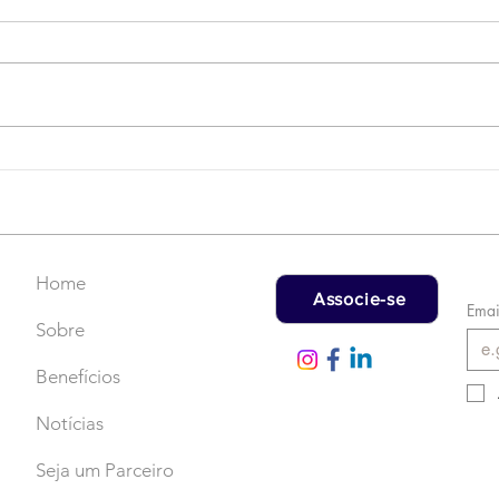
Campanha do Agasalho:
LAT
Faça uma doação!
US$
rec
Home
Associe-se
Emai
Sobre
Benefícios
Notícias
Seja um Parceiro