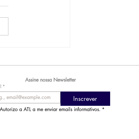
AM reporta lucro de
 576 milhões e
orde de passageiros
Assine nossa Newsletter
l
*
Inscrever
Autorizo a ATL a me enviar emails informativos.
*