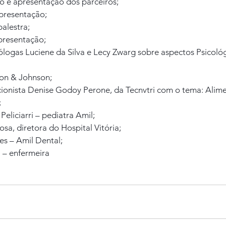
o e apresentação dos parceiros; 
apresentação;
alestra; 
presentação;
cólogas Luciene da Silva e Lecy Zwarg sobre aspectos Psicol
on & Johnson; 
icionista Denise Godoy Perone, da Tecnvtri com o tema: Alim
;
Peliciarri – pediatra Amil;
a, diretora do Hospital Vitória;
s – Amil Dental; 
 – enfermeira