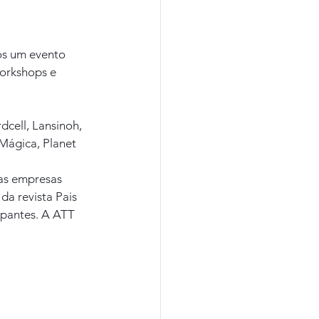
os um evento 
workshops e 
cell, Lansinoh, 
 Mágica, Planet 
as empresas 
a revista Pais 
ipantes. A ATT 