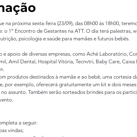
mação
 na próxima sexta-feira (23/09), das 08h00 às 18h00, terem
: o 1º Encontro de Gestantes na ATT. O dia terá palestras, 
utrição, psicologia e saúde para mamães e futuros bebês.
o e apoio de diversas empresas, como Aché Laboratório, Cord
l, Amil Dental, Hospital Vitória, Tecnvtri, Baby Care, Caixa
n.
com produtos destinados à mamãe e ao bebê, uma cortesia d
, por exemplo, oferecerá gratuitamente um kit e dois meses d
a no assunto. Também serão sorteados brindes para os partic
vento.
mpleta a seguir:
as vindas;