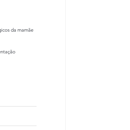
ógicos da mamãe 
entação 