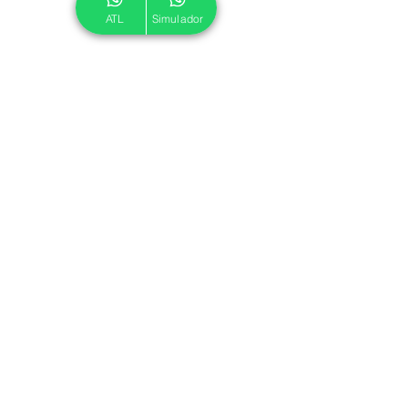
ATL
Simulador
© 2024 ATL.
Criado por
Pegadas Digitais
.
Política de Cookies
|
Política de Privacidade
Associe-se