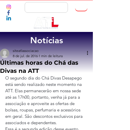
ASSOCIE-SE
Notícias
siteatlassociacao
8 de jul. de 2016
1 min de leitura
Últimas horas do Chá das
Divas na ATT
O segundo dia do Chá Divas Desapego 
está sendo realizado neste momento na 
ATT. Elas permanecerão em nossa sede 
até as 17h00, portanto, venha já para a 
associação e aproveite as ofertas de 
bolsas, roupas, perfumaria e acessórios 
em geral. São descontos exclusivos para 
associados e dependentes.
Essa é a segunda edição desse evento 