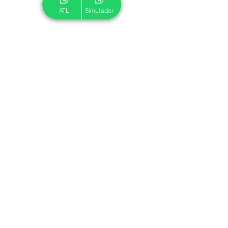
ATL
Simulador
© 2024 ATL.
Criado por
Pegadas Digitais
.
Política de Cookies
|
Política de Privacidade
Associe-se