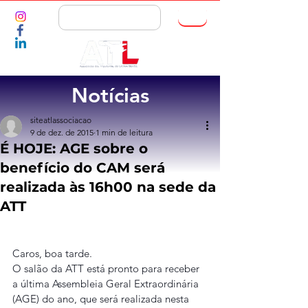
ASSOCIE-SE
Notícias
siteatlassociacao
9 de dez. de 2015
1 min de leitura
É HOJE: AGE sobre o
benefício do CAM será
realizada às 16h00 na sede da
ATT
Caros, boa tarde.
O salão da ATT está pronto para receber 
a última Assembleia Geral Extraordinária 
(AGE) do ano, que será realizada nesta 