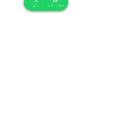
ATL
Simulador
© 2024 ATL.
Criado por
Pegadas Digitais
.
Política de Cookies
|
Política de Privacidade
Associe-se