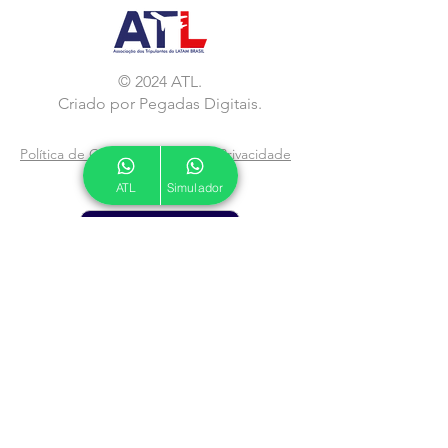
© 2024 ATL.
Criado por
Pegadas Digitais
.
Política de Cookies
|
Política de Privacidade
ATL
Simulador
Associe-se
Assine nossa Newsletter
Email
*